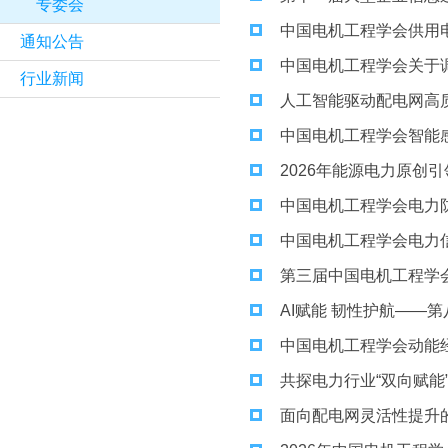
专委会
中国电机工程学会供用
通知公告
中国电机工程学会关于
行业新闻
人工智能驱动配电网高
中国电机工程学会智能感
2026年能源电力原创
中国电机工程学会电力防
中国电机工程学会电力
第三届中国电机工程学会
AI赋能 韧性护航——
中国电机工程学会动能经
共探电力行业“双向赋能
面向配电网灵活性提升