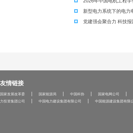
2026年中国电机工程
新型电力系统下的电力
党建强会聚合力 科技
友情链接
|
|
|
|
国家发展改革委
国家能源局
中国科协
国家电网公司
|
|
力投资集团公司
中国电力建设集团有限公司
中国能源建设集团有限