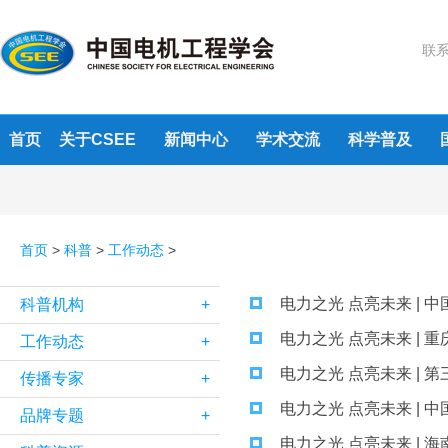
联系
首页
关于CSEE
新闻中心
学术交流
科学普及
首页
>
科普
>
工作动态
>
电力之光 点亮未来 |
科普机构
+
电力之光 点亮未来 |
工作动态
+
电力之光 点亮未来 |
传播专家
+
电力之光 点亮未来 |
品牌专题
+
电力之光 点亮未来 | 