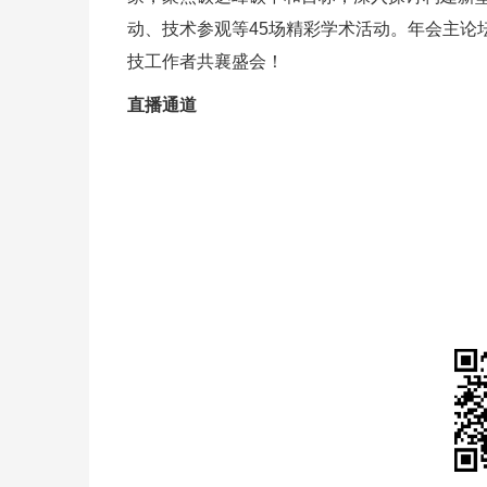
动、技术参观等45场精彩学术活动。年会主论
技工作者共襄盛会！
直播通道